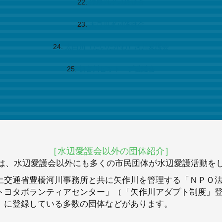
樫尾川水辺愛護会
大見川水辺愛護会
太田川（だいたがわ）河川愛護会
初音川ビオトープ愛護会
［水辺愛護会以外の団体紹介］
は、水辺愛護会以外にも多くの市民団体が水辺愛護活動を
土交通省豊橋河川事務所と共に矢作川を管理する「ＮＰＯ
トヨタボランティアセンター」（「矢作川アダプト制度」
）に登録している多数の団体などがあります。