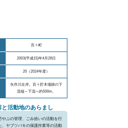
百々町
2003(平成15)年4月28日
20（2024年度）
矢作川左岸。百々貯木場跡の下
流端～下流へ約500m。
容と活動地のあらまし
竹やぶの管理、ごみ拾いの活動を行
た、ヤブツバキの保護作業等の活動