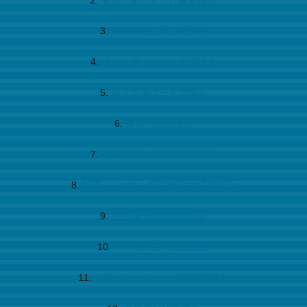
有間（あんま）竹林愛護会
矢作自治区水辺愛護会
縄文の里・水辺公園愛護会
藤沢水神ロード愛護会
富田水辺愛護会
西広瀬町矢作川水辺愛護会
枝下（しだれ）町矢作川水辺愛護会
平戸橋一区水辺愛護会
平戸橋二区水辺愛護会
古鼡（ふっそ）水辺公園愛護会