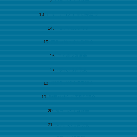
中越戸水辺愛護会
百々（どうど）水辺愛護会
下越戸水辺愛護会
荒井自治区水辺愛護会
アド清流愛護会
梅坪水辺愛護会
広沢川猿投水辺愛護会
御船せせらぎ広場愛護会
池田川水辺愛護会
加茂川水辺愛護会