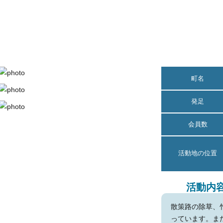
百々（どうど）水辺愛護会
町名
発足
会員数
活動地の位置
活動内
散策路の除草、
っています。ま