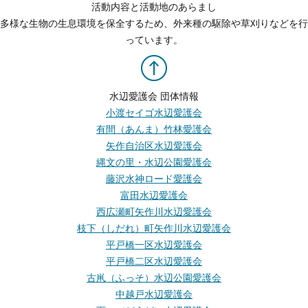
活動内容と活動地のあらまし
多様な生物の生息環境を保全するため、外来種の駆除や草刈りなどを行
っています。
水辺愛護会 団体情報
小渡セイゴ水辺愛護会
有間（あんま）竹林愛護会
矢作自治区水辺愛護会
縄文の里・水辺公園愛護会
藤沢水神ロード愛護会
富田水辺愛護会
西広瀬町矢作川水辺愛護会
枝下（しだれ）町矢作川水辺愛護会
平戸橋一区水辺愛護会
平戸橋二区水辺愛護会
古鼡（ふっそ）水辺公園愛護会
中越戸水辺愛護会