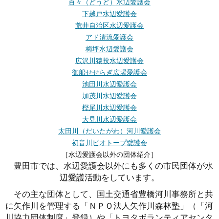
百々（どうど）水辺愛護会
下越戸水辺愛護会
荒井自治区水辺愛護会
アド清流愛護会
梅坪水辺愛護会
広沢川猿投水辺愛護会
御船せせらぎ広場愛護会
池田川水辺愛護会
加茂川水辺愛護会
樫尾川水辺愛護会
大見川水辺愛護会
太田川（だいたがわ）河川愛護会
初音川ビオトープ愛護会
［水辺愛護会以外の団体紹介］
豊田市では、水辺愛護会以外にも多くの市民団体が水
辺愛護活動をしています。
その主な団体として、国土交通省豊橋河川事務所と共
に矢作川を管理する「ＮＰＯ法人矢作川森林塾」（「河
川協力団体制度」登録）や「トヨタボランティアセンタ