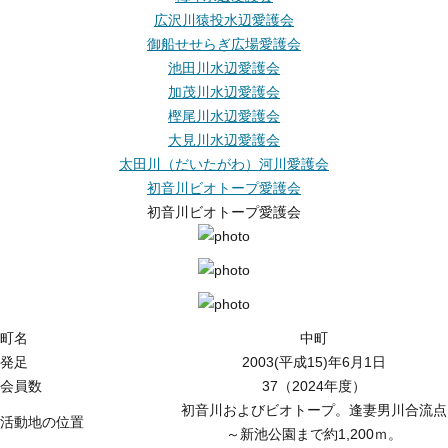
広沢川猿投水辺愛護会
御船せせらぎ広場愛護会
池田川水辺愛護会
加茂川水辺愛護会
樫尾川水辺愛護会
大見川水辺愛護会
太田川（だいたがわ）河川愛護会
初音川ビオトープ愛護会
初音川ビオトープ愛護会
町名
中町
発足
2003(平成15)年6月1日
会員数
37（2024年度）
初音川およびビオトープ。逢妻男川合流点
活動地の位置
～新池公園まで約1,200ｍ。