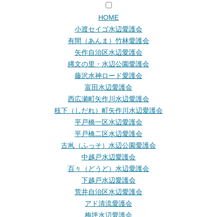
HOME
小渡セイゴ水辺愛護会
有間（あんま）竹林愛護会
矢作自治区水辺愛護会
縄文の里・水辺公園愛護会
藤沢水神ロード愛護会
富田水辺愛護会
西広瀬町矢作川水辺愛護会
枝下（しだれ）町矢作川水辺愛護会
平戸橋一区水辺愛護会
平戸橋二区水辺愛護会
古鼡（ふっそ）水辺公園愛護会
中越戸水辺愛護会
百々（どうど）水辺愛護会
下越戸水辺愛護会
荒井自治区水辺愛護会
アド清流愛護会
梅坪水辺愛護会